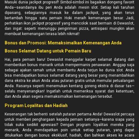
Masuki dunia jackpot progresif! Simbol-simbol ini bagaikan dongeng favorit
Anda—seandainya ibu peri Anda adalah mesin slot. Setiap kali taruhan
dipasang, sebagiannya masuk ke dalam jackpot, yang akan terus
bertambah hingga satu pemain Hoki meraih kemenangan besar. Jadi,
perhatikan ikon jackpot progresif yang mencolok saat bermain di Dewaslot,
dan ingat: seperti menunggu pengiriman pizza, antisipasi mungkin akan
membuat kemenangan terasa lebih nikmat!
Bonus dan Promosi: Memaksimalkan Kemenangan Anda
Bonus Selamat Datang untuk Pemain Baru
Hai, para pemain baru! Dewaslot menggelar karpet selamat datang dan
memberikan bonus menarik untuk mempermanis penawaran. Anggap saja
sebagai ajakan ramah untuk membantu Anda terjun ke dunia slot. Anda
bisa mendapatkan bonus selamat datang yang besar yang menambahkan
dana ekstra ke akun Anda atau putaran gratis untuk memulai petualangan
Anda. Rasanya seperti menemukan kentang goreng ekstra di dasar tas—
selalu menyenangkan! Ingatlah untuk memeriksa syarat dan ketentuan,
dan Anda akan segera memaksimalkan kemenangan tersebut.
Program Loyalitas dan Hadiah
Kesenangan tak berhenti setelah putaran pertama Anda! Dewaslot percaya
untuk memberi penghargaan kepada pemain setianya—karena siapa yang
tidak suka sedikit apresiasi? Dengan program loyalitas mereka yang
menarik, Anda mendapatkan poin untuk setiap putaran, yang dapat
ditukarkan dengan bonus eksklusif, hadiah, dan bahkan akses ke acara