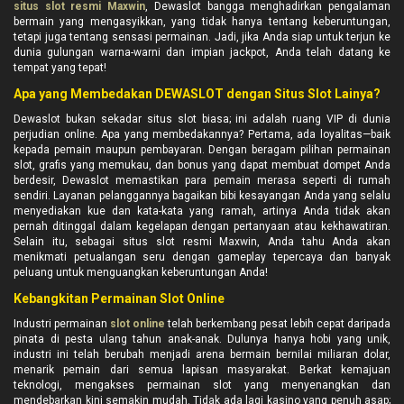
situs slot resmi Maxwin
, Dewaslot bangga menghadirkan pengalaman
bermain yang mengasyikkan, yang tidak hanya tentang keberuntungan,
tetapi juga tentang sensasi permainan. Jadi, jika Anda siap untuk terjun ke
dunia gulungan warna-warni dan impian jackpot, Anda telah datang ke
tempat yang tepat!
Apa yang Membedakan DEWASLOT dengan Situs Slot Lainya?
Dewaslot bukan sekadar situs slot biasa; ini adalah ruang VIP di dunia
perjudian online. Apa yang membedakannya? Pertama, ada loyalitas—baik
kepada pemain maupun pembayaran. Dengan beragam pilihan permainan
slot, grafis yang memukau, dan bonus yang dapat membuat dompet Anda
berdesir, Dewaslot memastikan para pemain merasa seperti di rumah
sendiri. Layanan pelanggannya bagaikan bibi kesayangan Anda yang selalu
menyediakan kue dan kata-kata yang ramah, artinya Anda tidak akan
pernah ditinggal dalam kegelapan dengan pertanyaan atau kekhawatiran.
Selain itu, sebagai situs slot resmi Maxwin, Anda tahu Anda akan
menikmati petualangan seru dengan gameplay tepercaya dan banyak
peluang untuk menguangkan keberuntungan Anda!
Kebangkitan Permainan Slot Online
Industri permainan
slot online
telah berkembang pesat lebih cepat daripada
pinata di pesta ulang tahun anak-anak. Dulunya hanya hobi yang unik,
industri ini telah berubah menjadi arena bermain bernilai miliaran dolar,
menarik pemain dari semua lapisan masyarakat. Berkat kemajuan
teknologi, mengakses permainan slot yang menyenangkan dan
mendebarkan kini semakin mudah. Tidak ada lagi kasino yang penuh asap;