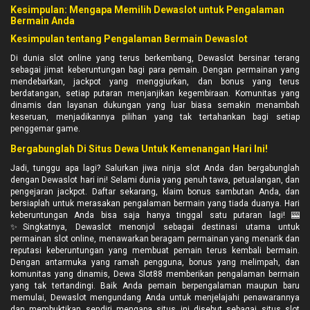
Kesimpulan: Mengapa Memilih Dewaslot untuk Pengalaman
Bermain Anda
Kesimpulan tentang Pengalaman Bermain Dewaslot
Di dunia slot online yang terus berkembang, Dewaslot bersinar terang
sebagai jimat keberuntungan bagi para pemain. Dengan permainan yang
mendebarkan, jackpot yang menggiurkan, dan bonus yang terus
berdatangan, setiap putaran menjanjikan kegembiraan. Komunitas yang
dinamis dan layanan dukungan yang luar biasa semakin menambah
keseruan, menjadikannya pilihan yang tak tertahankan bagi setiap
penggemar game.
Bergabunglah Di Situs Dewa Untuk Kemenangan Hari Ini!
Jadi, tunggu apa lagi? Salurkan jiwa ninja slot Anda dan bergabunglah
dengan Dewaslot hari ini! Selami dunia yang penuh tawa, petualangan, dan
pengejaran jackpot. Daftar sekarang, klaim bonus sambutan Anda, dan
bersiaplah untuk merasakan pengalaman bermain yang tiada duanya. Hari
keberuntungan Anda bisa saja hanya tinggal satu putaran lagi! 🎰
✨Singkatnya, Dewaslot menonjol sebagai destinasi utama untuk
permainan slot online, menawarkan beragam permainan yang menarik dan
reputasi keberuntungan yang membuat pemain terus kembali bermain.
Dengan antarmuka yang ramah pengguna, bonus yang melimpah, dan
komunitas yang dinamis, Dewa Slot88 memberikan pengalaman bermain
yang tak tertandingi. Baik Anda pemain berpengalaman maupun baru
memulai, Dewaslot mengundang Anda untuk menjelajahi penawarannya
dan membuktikan sendiri mengapa situs ini disebut sebagai situs slot