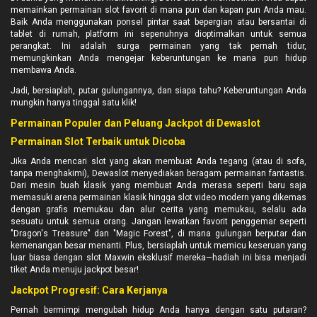
memainkan permainan slot favorit di mana pun dan kapan pun Anda mau.
Baik Anda menggunakan ponsel pintar saat bepergian atau bersantai di
tablet di rumah, platform ini sepenuhnya dioptimalkan untuk semua
perangkat. Ini adalah surga permainan yang tak pernah tidur,
memungkinkan Anda mengejar keberuntungan ke mana pun hidup
membawa Anda.
Jadi, bersiaplah, putar gulungannya, dan siapa tahu? Keberuntungan Anda
mungkin hanya tinggal satu klik!
Permainan Populer dan Peluang Jackpot di Dewaslot
Permainan Slot Terbaik untuk Dicoba
Jika Anda mencari slot yang akan membuat Anda tegang (atau di sofa,
tanpa menghakimi), Dewaslot menyediakan beragam permainan fantastis.
Dari mesin buah klasik yang membuat Anda merasa seperti baru saja
memasuki arena permainan klasik hingga slot video modern yang dikemas
dengan grafis memukau dan alur cerita yang memukau, selalu ada
sesuatu untuk semua orang. Jangan lewatkan favorit penggemar seperti
"Dragon's Treasure" dan "Magic Forest", di mana gulungan berputar dan
kemenangan besar menanti. Plus, bersiaplah untuk memicu keseruan yang
luar biasa dengan slot Maxwin eksklusif mereka—hadiah ini bisa menjadi
tiket Anda menuju jackpot besar!
Jackpot Progresif: Cara Kerjanya
Pernah bermimpi mengubah hidup Anda hanya dengan satu putaran?