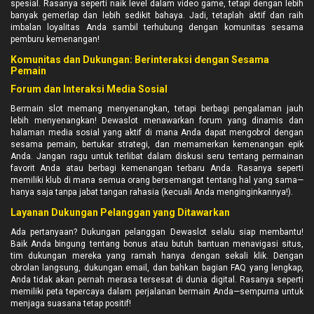
spesial. Rasanya seperti naik level dalam video game, tetapi dengan lebih
banyak gemerlap dan lebih sedikit bahaya. Jadi, tetaplah aktif dan raih
imbalan loyalitas Anda sambil terhubung dengan komunitas sesama
pemburu kemenangan!
Komunitas dan Dukungan: Berinteraksi dengan Sesama
Pemain
Forum dan Interaksi Media Sosial
Bermain slot memang menyenangkan, tetapi berbagi pengalaman jauh
lebih menyenangkan! Dewaslot menawarkan forum yang dinamis dan
halaman media sosial yang aktif di mana Anda dapat mengobrol dengan
sesama pemain, bertukar strategi, dan memamerkan kemenangan epik
Anda. Jangan ragu untuk terlibat dalam diskusi seru tentang permainan
favorit Anda atau berbagi kemenangan terbaru Anda. Rasanya seperti
memiliki klub di mana semua orang bersemangat tentang hal yang sama—
hanya saja tanpa jabat tangan rahasia (kecuali Anda menginginkannya!).
Layanan Dukungan Pelanggan yang Ditawarkan
Ada pertanyaan? Dukungan pelanggan Dewaslot selalu siap membantu!
Baik Anda bingung tentang bonus atau butuh bantuan menavigasi situs,
tim dukungan mereka yang ramah hanya dengan sekali klik. Dengan
obrolan langsung, dukungan email, dan bahkan bagian FAQ yang lengkap,
Anda tidak akan pernah merasa tersesat di dunia digital. Rasanya seperti
memiliki peta tepercaya dalam perjalanan bermain Anda—sempurna untuk
menjaga suasana tetap positif!