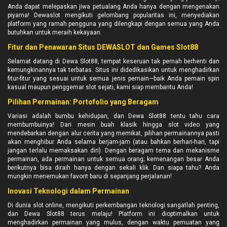
Anda dapat melepaskan jiwa petualang Anda hanya dengan mengenakan
piyama! Dewaslot mengikuti gelombang popularitas ini, menyediakan
platform yang ramah pengguna yang dilengkapi dengan semua yang Anda
butuhkan untuk meraih kekayaan.
Fitur dan Penawaran Situs DEWASLOT dan Games Slot88
Selamat datang di Dewa Slot88, tempat keseruan tak pernah berhenti dan
kemungkinannya tak terbatas. Situs ini didedikasikan untuk menghadirkan
fitur-fitur yang sesuai untuk semua jenis pemain—baik Anda pemain spin
kasual maupun penggemar slot sejati, kami siap membantu Anda!
Pilihan Permainan: Portofolio yang Beragam
Variasi adalah bumbu kehidupan, dan Dewa Slot88 tentu tahu cara
membumbuinya! Dari mesin buah klasik hingga slot video yang
mendebarkan dengan alur cerita yang memikat, pilihan permainannya pasti
akan menghibur Anda selama berjam-jam (atau bahkan berhari-hari, tapi
jangan terlalu memaksakan diri). Dengan beragam tema dan mekanisme
permainan, ada permainan untuk semua orang; kemenangan besar Anda
berikutnya bisa diraih hanya dengan sekali klik. Dan siapa tahu? Anda
mungkin menemukan favorit baru di sepanjang perjalanan!
Inovasi Teknologi dalam Permainan
Di dunia slot online, mengikuti perkembangan teknologi sangatlah penting,
dan Dewa Slot88 terus melaju! Platform ini dioptimalkan untuk
menghadirkan permainan yang mulus, dengan waktu pemuatan yang